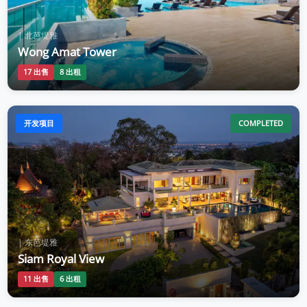
| 北芭堤雅
Wong Amat Tower
17 出售
8 出租
开发项目
COMPLETED
| 东芭堤雅
Siam Royal View
11 出售
6 出租