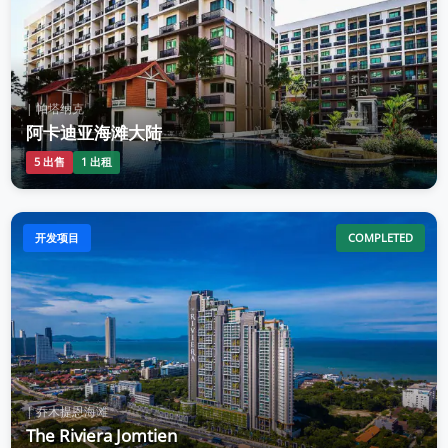
| 帕塔纳克
阿卡迪亚海滩大陆
5 出售
1 出租
开发项目
COMPLETED
| 乔木提恩海滩
The Riviera Jomtien