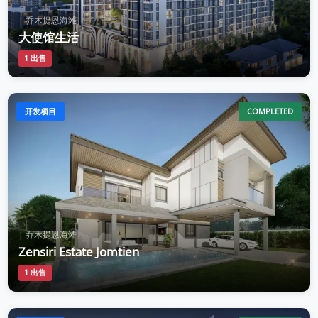
| 乔木提恩海滩
大使馆生活
1 出售
开发项目
COMPLETED
| 乔木提恩海滩
Zensiri Estate Jomtien
1 出售