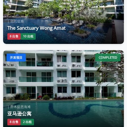
| 北芭堤雅
The Sanctuary Wong Amat
8 出售
10 出租
开发项目
COMPLETED
| 乔木提恩海滩
亚马逊公寓
8 出售
2 出租