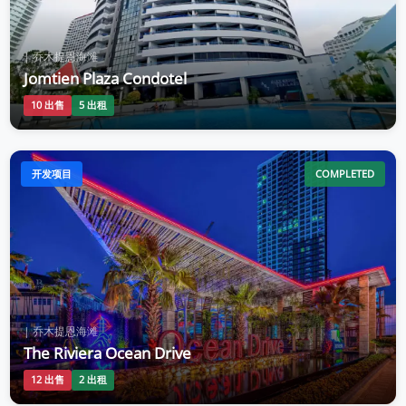
| 乔木提恩海滩
Jomtien Plaza Condotel
10 出售
5 出租
开发项目
COMPLETED
| 乔木提恩海滩
The Riviera Ocean Drive
12 出售
2 出租