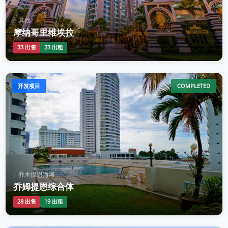
| 其他
摩纳哥里维埃拉
33 出售
23 出租
开发项目
COMPLETED
| 乔木提恩海滩
乔姆提恩综合体
28 出售
19 出租