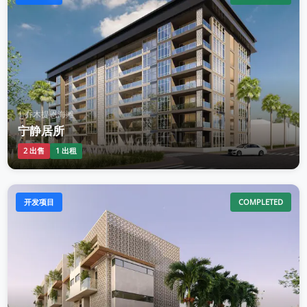
| 乔木提恩海滩
宁静居所
2 出售
1 出租
开发项目
COMPLETED