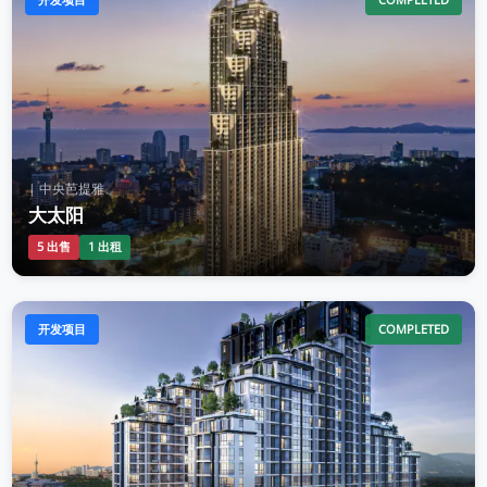
| 中央芭提雅
大太阳
5 出售
1 出租
开发项目
COMPLETED