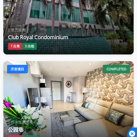
| 北芭堤雅
Club Royal Condominium
7 出售
3 出租
开发项目
COMPLETED
| 乔木提恩海滩
公园巷