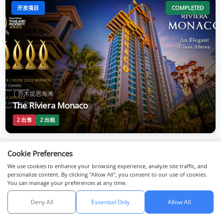
开发项目
COMPLETED
| 乔木提恩海滩
The Riviera Monaco
2 出售
2 出租
Cookie Preferences
开发项目
COMPLETED
We use cookies to enhance your browsing experience, analyze site traffic, and
personalize content. By clicking "Allow All", you consent to our use of cookies.
You can manage your preferences at any time.
Deny All
Essential Only
Allow All
与我们聊天