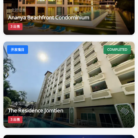
| 北芭堤雅
Ananya Beachfront Condominium
3 出售
开发项目
COMPLETED
| 乔木提恩海滩
The Residence Jomtien
3 出售