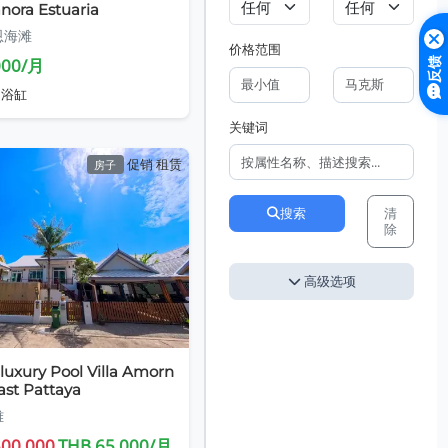
nora Estuaria
恩海滩
价格范围
000/月
反馈
 浴缸
关键词
促销
租赁
房子
搜索
清
除
高级选项
luxury Pool Villa Amorn
East Pattaya
雅
500,000
THB 65,000/月