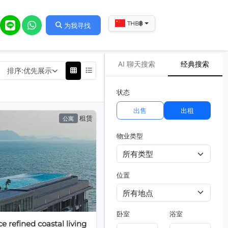
฿
THB
为我寻找
AI 聊天搜索
经典搜索
排序:
优先展示
状态
出售
出租
租赁
公寓
物业类型
位置
卧室
浴室
e refined coastal living