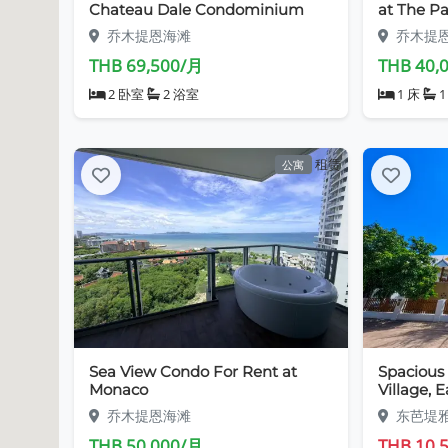
Chateau Dale Condominium
at The Pa
乔木提恩海滩
乔木提
THB 69,500/月
THB 40,
2 卧室
2 浴室
1 床
1
租赁
公寓
Sea View Condo For Rent at
Spacious 
Monaco
Village, 
乔木提恩海滩
东芭堤
THB 50,000/月
THB 10,