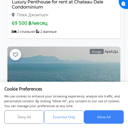
Luxury Penthouse for rent at Chateau Dale
Condominium
Пляж Джомтьен
69 500 ฿/месяц
2 спальни
2 ванные
АpehДa
Кондо
Cookie Preferences
We use cookies to enhance your browsing experience, analyze site traffic, and
personalize content. By clicking "Allow All", you consent to our use of cookies.
You can manage your preferences at any time.
Experience refined coastal living at The Panora
Estuaria
Deny All
Essential Only
Allow All
Поиск
Объявления
На карте
Пляж Джомтьен
API catalog (linkset)