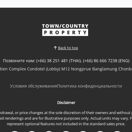
Back to top
Позвоните нам: (+66) 38 251 481 (THAI), (+66) 86 666 7238 (ENG)
mtien Complex Condotel (Lobby) M12 Nongprue Banglamung Chonbu
Условия обслуживания
Политика конфиденциальности
Disclaimer
ithdrawal, or price changes at the sole discretion of their owners and withou
renderings and are for illustrative purposes only. Actual units may vary. 
represent optional features not included in the standard sales price.