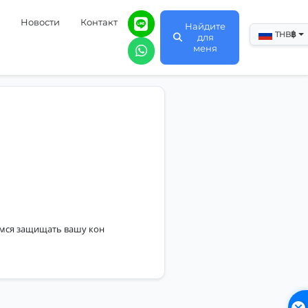
Новости
Контакт
Найдите
฿
THB
для
меня
мимся защищать вашу кон