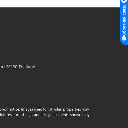
Обратная связь
ri 20150 Thailand
t prior notice. Images used for off-plan properties may
Fixtures, furnishings, and design elements shown may