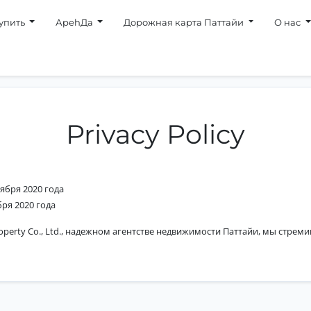
упить
АpehДa
Дорожная карта Паттайи
О нас
Privacy Policy
ября 2020 года
бря 2020 года
operty Co., Ltd., надежном агентстве недвижимости Паттайи, мы стре