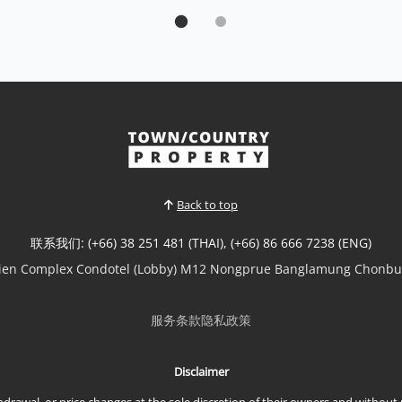
待售公寓 - 黄金地段，芭提雅第三路
Sale THB 26,500,000
Back to top
查看更多
联系我们: (+66) 38 251 481 (THAI), (+66) 86 666 7238 (ENG)
ien Complex Condotel (Lobby) M12 Nongprue Banglamung Chonbur
服务条款
隐私政策
Disclaimer
ithdrawal, or price changes at the sole discretion of their owners and withou