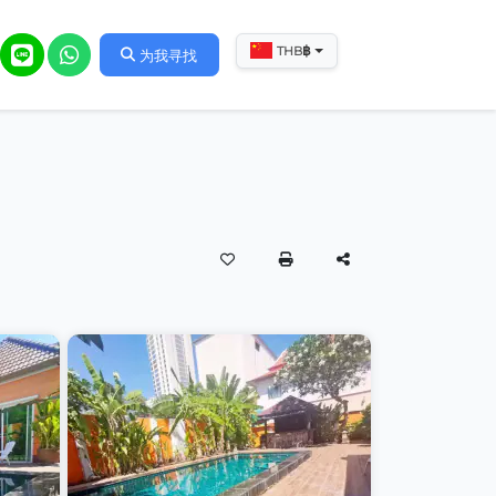
฿
THB
为我寻找