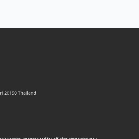
在庞（玛布拉昌湖）出售的4栋商业建筑及其
业务
Sale THB 30,000,000
商业建筑出售，内有餐厅、咖啡馆、可出租的12间房间
及3楼的1间顶层公寓，娱乐区内还有滑冰场。房间内配
备空调、电视和冰箱，共12间房和19间浴室。停车位可
容纳10辆车，配有1套良好的地下水系统和3个各3000升
的备用水箱。 该地点几乎立即连接到M7高速公路，可前
往曼谷、乌塔堡机场或附近的马普塔普（莱勇）； 马普
拉昌水...
查看更多
i 20150 Thailand
t prior notice. Images used for off-plan properties may