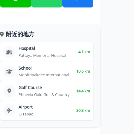
附近的地方
Hospital
4.1 km
Pattaya Memorial Hospital
School
10.6 km
Mooltripakdee International School
Golf Course
14.4 km
Phoenix Gold Golf & Country Club
Airport
30.3 km
U-Tapao