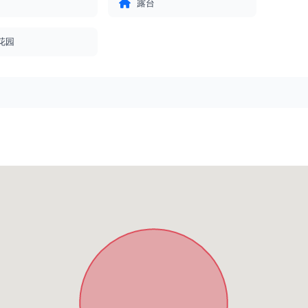
露台
花园