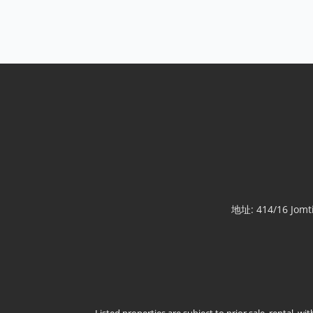
乔姆提恩住宅商业出售
Sale THB 35,000,000
乔姆提恩海滩 – 客栈与公寓出售 🏖️✨ 在𝗝𝗼𝗺𝘁𝗶𝗲𝗻
𝗕𝗲𝗮𝗰𝗵的绝佳投资机会，距离海岸线仅需1-2分钟步行，
y
步行即可到达著名的Poo Pen海鲜餐厅。该优越位置的物
业提供一个完全合法的客栈与公寓业务，新业主可以无
缝接手。
查看更多
地址: 414/16 Jomt
Listed properties are subject to prior sale, rental, w