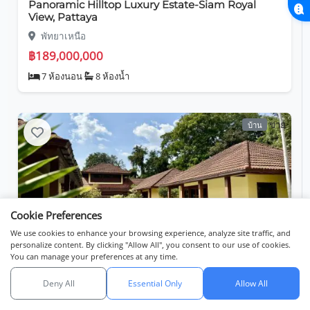
Panoramic Hilltop Luxury Estate-Siam Royal
View, Pattaya
พัทยาเหนือ
฿189,000,000
7 ห้องนอน
8 ห้องน้ำ
ขาย
บ้าน
Cookie Preferences
We use cookies to enhance your browsing experience, analyze site traffic, and
personalize content. By clicking "Allow All", you consent to our use of cookies.
You can manage your preferences at any time.
Private Residential Living - Ocean View
Residence, Bangsaray
Deny All
Essential Only
Allow All
ค้นหา
รายการ
มุมมองแผนที่
บางสะเหร่
API catalog (linkset)