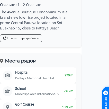
Спальни:
1 - 2 Спальни
The Avenue Boutique Condominium is a
brand-new low-rise project located in a
prime Central Pattaya location on Soi
Buakhao 15, close to Pattaya Beach...
Просмотр разработки
Места рядом
Hospital
970 m
Pattaya Memorial Hospital
School
7.6 km
Mooltripakdee International School
Golf Course
13.9 km