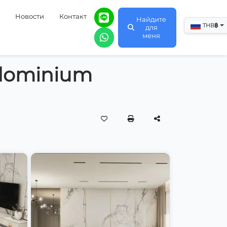
Новости
Контакт
Найдите
฿
THB
для
меня
ndominium