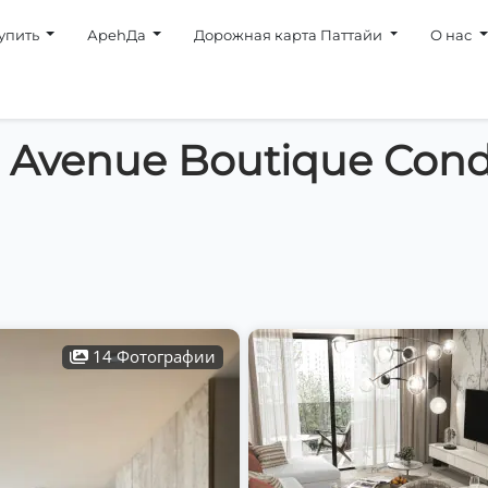
упить
АpehДa
Дорожная карта Паттайи
О нас
- Avenue Boutique Co
14 Фотографии