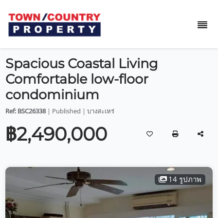
Spacious Coastal Living
Comfortable low-floor
condominium
Ref: BSC26338
| Published | บางสะเหร่
฿2,490,000
14 รูปภาพ