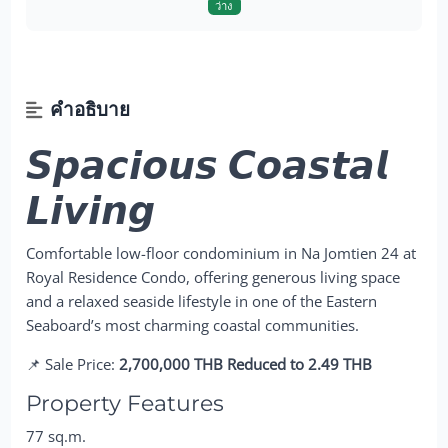
ว่าง
คำอธิบาย
𝙎𝙥𝙖𝙘𝙞𝙤𝙪𝙨 𝘾𝙤𝙖𝙨𝙩𝙖𝙡
𝙇𝙞𝙫𝙞𝙣𝙜
Comfortable low-floor condominium in Na Jomtien 24 at
Royal Residence Condo, offering generous living space
and a relaxed seaside lifestyle in one of the Eastern
Seaboard’s most charming coastal communities.
📌 Sale Price:
2,700,000 THB Reduced to 2.49 THB
Property Features
77 sq.m.