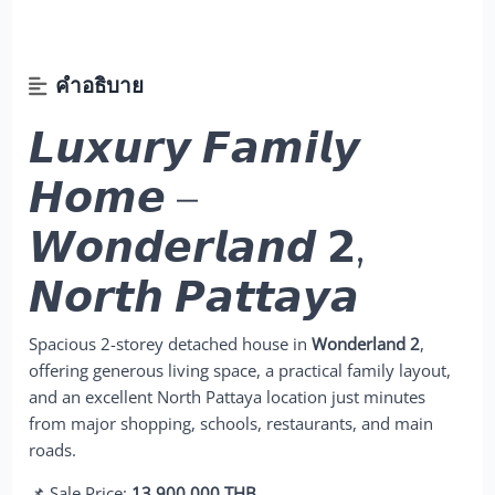
คำอธิบาย
𝙇𝙪𝙭𝙪𝙧𝙮 𝙁𝙖𝙢𝙞𝙡𝙮
𝙃𝙤𝙢𝙚 –
𝙒𝙤𝙣𝙙𝙚𝙧𝙡𝙖𝙣𝙙 𝟮,
𝙉𝙤𝙧𝙩𝙝 𝙋𝙖𝙩𝙩𝙖𝙮𝙖
Spacious 2-storey detached house in
Wonderland 2
,
offering generous living space, a practical family layout,
and an excellent North Pattaya location just minutes
from major shopping, schools, restaurants, and main
roads.
📌 Sale Price:
13,900,000 THB