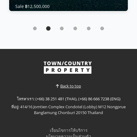
Sale ฿12,500,000
บ้าน | ทะเลสาบมาบพระจันทร์ · Ref: MLH26464
Experience modern family living in this brand-
new luxury pool villa
Sale ฿12,500,000
𝘽𝙧𝙖𝙣𝙙-𝙉𝙚𝙬 𝙇𝙪𝙭𝙪𝙧𝙮 𝙋𝙤𝙤𝙡 𝙑𝙞𝙡𝙡𝙖 – 𝙎𝙖𝙠 𝙉𝙤𝙠 19,
𝙀𝙖𝙨𝙩 𝙋𝙖𝙩𝙩𝙖𝙮𝙖 Experience modern family living in
this brand-new luxury pool villa overlooking the
ดูเพิ่มเติม
peaceful Sak Nok Reservoir. Thoughtfully designed
with spacious interiors, premium built-in
furnishings, and high-quality finishes throughout,
Back to top
this exceptional h...
โทรหาเรา: (+66) 38 251 481 (THAI), (+66) 86 666 7238 (ENG)
ที่อยู่: 414/16 Jomtien Complex Condotel (Lobby) M12 Nongprue
Banglamung Chonburi 20150 Thailand
เงื่อนไขการให้บริการ
นโยบายความเป็นส่วนตัว