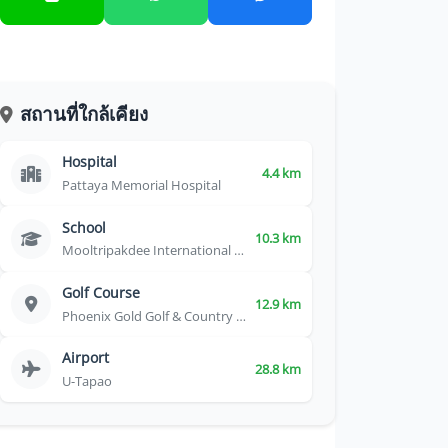
สถานที่ใกล้เคียง
Hospital
4.4 km
Pattaya Memorial Hospital
School
10.3 km
Mooltripakdee International School
Golf Course
12.9 km
Phoenix Gold Golf & Country Club
Airport
28.8 km
U-Tapao