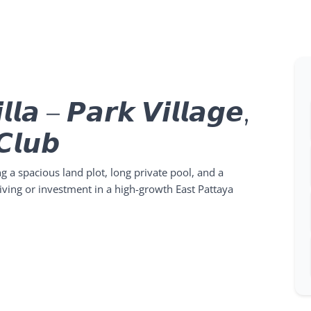
𝙡𝙡𝙖 – 𝙋𝙖𝙧𝙠 𝙑𝙞𝙡𝙡𝙖𝙜𝙚,
𝘾𝙡𝙪𝙗
ing a spacious land plot, long private pool, and a
 living or investment in a high-growth East Pattaya