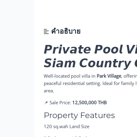
คำอธิบาย
𝙋𝙧𝙞𝙫𝙖𝙩𝙚 𝙋𝙤𝙤𝙡 𝙑
𝙎𝙞𝙖𝙢 𝘾𝙤𝙪𝙣𝙩𝙧𝙮 
Well-located pool villa in
Park Village
, offer
peaceful residential setting. Ideal for family
area.
📌 Sale Price:
12,500,000 THB
Property Features
120 sq.wah Land Size