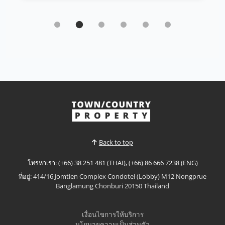
บ้าน | บางสะเหร่ · Ref: BSH26471
luxury living with this exceptional Type C
Eco-Smart Residence By Sisaran group
Sale ฿18,000,000
𝙐𝙡𝙩𝙧𝙖-𝙇𝙪𝙭𝙪𝙧𝙮 𝙀𝙘𝙤-𝙎𝙢𝙖𝙧𝙩 𝙍𝙚𝙨𝙞𝙙𝙚𝙣𝙘𝙚 – 𝘽𝙖𝙣𝙜
𝙎𝙖𝙧𝙖𝙮 Experience the future of luxury living with
this exceptional Type C Eco-Smart Residence in
ดูเพิ่มเติม
the heart of Bang Saray. Designed to combine
sophisticated architecture with sustainable
technology, this magnificent four-storey home
offers expansive living spac...
Back to top
โทรหาเรา: (+66) 38 251 481 (THAI), (+66) 86 666 7238 (ENG)
ที่อยู่: 414/16 Jomtien Complex Condotel (Lobby) M12 Nongprue
Banglamung Chonburi 20150 Thailand
เงื่อนไขการให้บริการ
นโยบายความเป็นส่วนตัว