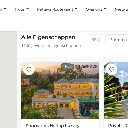
en
Huur
Pattaya Routekaart
Over ons
Nieuw
Alle Eigenschappen
Sorteren
0
1160 gevonden eigenschappen
UITVERKOOP
Huis
Panoramic Hilltop Luxury
Private R