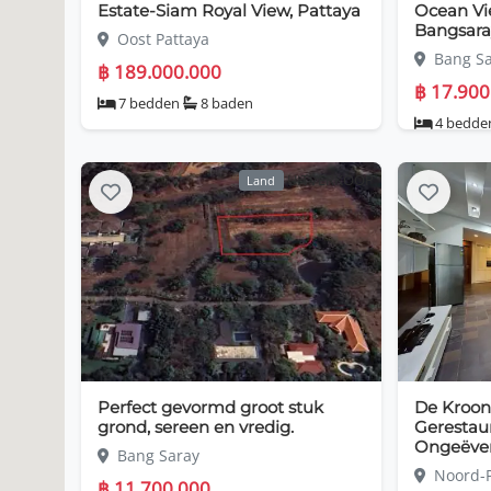
Estate-Siam Royal View, Pattaya
Ocean Vi
Bangsara
Oost Pattaya
Bang Sa
฿ 189.000.000
฿ 17.900
7 bedden
8 baden
4 bedd
UITVERKOOP
Land
Perfect gevormd groot stuk
De Kroon
grond, sereen en vredig.
Gerestau
Ongeëven
Bang Saray
Noord-P
฿ 11.700.000