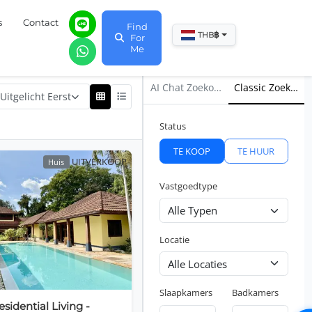
s
Contact
Find
฿
THB
For
Me
AI Chat Zoekopdracht
Classic Zoekfunc
:
Uitgelicht Eerst
Status
TE KOOP
TE HUUR
UITVERKOOP
Huis
Vastgoedtype
Locatie
Slaapkamers
Badkamers
esidential Living -