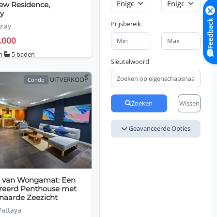
ew Residence,
y
Feedback
Prijsbereik
ray
.000
en
5 baden
Sleutelwoord
UITVERKOOP
Condo
Zoeken
Wissen
Geavanceerde Opties
 van Wongamat: Een
reerd Penthouse met
aarde Zeezicht
attaya