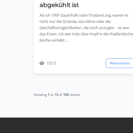
abgekühlt ist
Als ich 1997 dauerhaft nach Thailand zog, waren es
nicht nur die Strände, das Klima oder die
Geschäftsmöglichkeiten, die mich anzogen – es war
das Essen. Ich war Hals über Kopf in die thailändisch
Küche verliebt....
1013
Weiterlesen
Showing
1
to
12
of
105
results