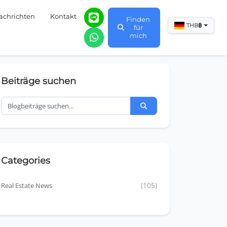
achrichten
Kontakt
Finden
฿
THB
für
mich
Beiträge suchen
Categories
Real Estate News
(105)