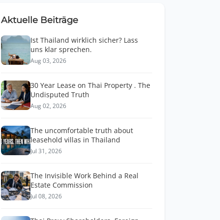
Aktuelle Beiträge
Ist Thailand wirklich sicher? Lass
uns klar sprechen.
Aug 03, 2026
30 Year Lease on Thai Property . The
Undisputed Truth
Aug 02, 2026
The uncomfortable truth about
leasehold villas in Thailand
Jul 31, 2026
The Invisible Work Behind a Real
Estate Commission
Jul 08, 2026