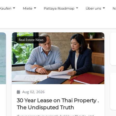
Kaufen
Miete
Pattaya Roadmap
Über uns
N
Real Estate News
Aug 02, 2026
30 Year Lease on Thai Property .
The Undisputed Truth