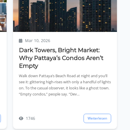
Mar 10, 2026
Dark Towers, Bright Market:
Why Pattaya’s Condos Aren’t
Empty
Walk down Pattaya’s Beach Road at night and you’ll
see it: glittering high-rises with only a handful of lights
on. To the casual observer, it looks like a ghost town.
“Empty condos,” people say. “Dev...
1746
Weiterlesen