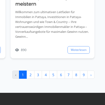
meistern
Willkommen zum ultimativen Leitfaden für
Immobilien in Pattaya, Investitionen in Pattaya-
Wohnungen und wie Town & Country – Ihre
e
vertrauenswürdigen Immobilienmakler in Pattaya –
Vorverkaufsangebote für maximalen Gewinn nutzen.
Gewinn...
890
Weiterlesen
‹
1
2
3
4
5
6
7
8
9
›