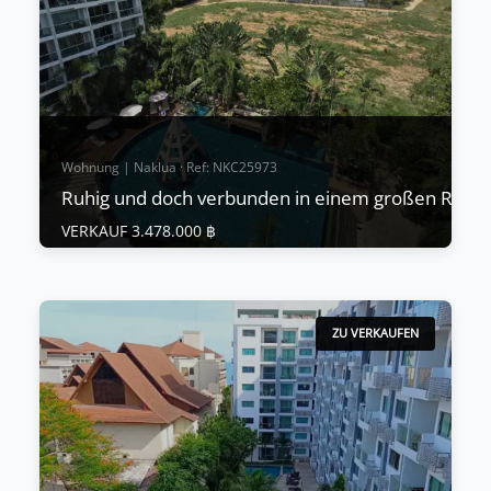
Mehr anzeigen
Wohnung | Naklua · Ref: NKC25973
Ruhig und doch verbunden in einem großen Raum
VERKAUF 3.478.000 ฿
Wohnung | Naklua · Ref: NKC25973
Ruhig und doch verbunden in einem großen
Raum @Club Royal, Naklua
ZU VERKAUFEN
VERKAUF 3.478.000 ฿
Club Royal — 𝗟𝗼𝘄-𝗥𝗶𝘀𝗲 𝗟𝗶𝘃𝗶𝗻𝗴 𝗮𝘁 𝗪𝗼𝗻𝗴𝗮𝗺𝗮𝘁 🌴
🌊 In der Nähe des ikonischen 𝗦𝗮𝗻𝗰𝘁𝘂𝗮𝗿𝘆 𝗼𝗳
𝗧𝗿𝘂𝘁𝗵 bietet Club Royal eine friedliche Auszeit im
begehrte