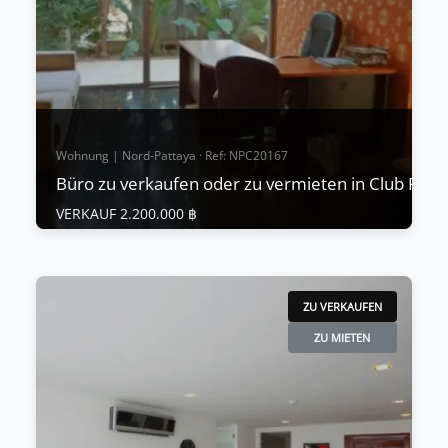
Wohnung | Nord-Pattaya · Ref: NPC20167
Büro zu verkaufen oder zu vermieten in Club Roya
VERKAUF 2.200.000 ฿
Wohnung | Nord-Pattaya · Ref: NPC20167
Büro zu verkaufen oder zu vermieten in
Club Royal Naklua
ZU VERKAUFEN
VERKAUF 2.200.000 ฿
ZU MIETEN
"Preis reduziert von 2,99 auf 2,20 MB. für einen
SCHNELLEN VERKAUF, Eigentümerfinanzierung
verfügbar, Details auf Anfrage. 100 m zum Strand
und 200 m zum Heiligtum der Wahrheit. Rufen Sie
uns jetzt für eine Besichtigung an."