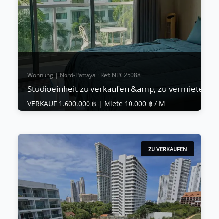
hoch geschätzt wird. Cl
Mehr anzeigen
Wohnung | Nord-Pattaya · Ref: NPC25088
Studioeinheit zu verkaufen &amp; zu vermieten |
VERKAUF 1.600.000 ฿ |
Miete 10.000 ฿ / M
Wohnung | Nord-Pattaya · Ref: NPC25088
Studioeinheit zu verkaufen &amp; zu
vermieten | Club Royal, Wongamat
ZU VERKAUFEN
VERKAUF 1.600.000 ฿
|
Miete 10.000 ฿ / M
🌴 Club Royal – Leben am Strand in Nord-Pattaya
🌊 Nur 100 Meter vom Wongamat Strand und nur
wenige Schritte von dem ikonischen Sanctuary