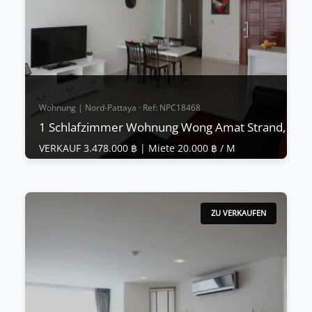
Mehr anzeigen
Wohnung | Nord-Pattaya · Ref: NPC18468
1 Schlafzimmer Wohnung Wong Amat Strand, Na 
VERKAUF 3.478.000 ฿ |
Miete 20.000 ฿ / M
Wohnung | Nord-Pattaya · Ref: NPC18468
1 Schlafzimmer Wohnung Wong Amat
Strand, Na Kluea
ZU VERKAUFEN
VERKAUF 3.478.000 ฿
|
Miete 20.000 ฿ / M
Reduzierung von 3.999.000 MB auf 3.478.000 MB
Preisreduzierung für einen SCHNELLEN VERKAUF,
Eigentümerfinanzierung verfügbar, Details auf
Anfrage. Club Royal ist ein Luxuswohnkomplex in
der besten Lage von Pattaya e