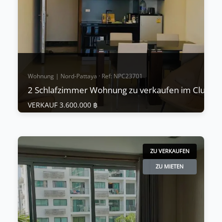
Standard, Einbauschränke
Mehr anzeigen
Wohnung | Nord-Pattaya · Ref: NPC23701
2 Schlafzimmer Wohnung zu verkaufen im Club Ro
VERKAUF 3.600.000 ฿
Wohnung | Nord-Pattaya · Ref: NPC23701
2 Schlafzimmer Wohnung zu verkaufen im
Club Royal
ZU VERKAUFEN
VERKAUF 3.600.000 ฿
ZU MIETEN
Club Royal Pattaya ist ein neu errichtetes,
niedriges Gebäude, das sich am Ende der Naklua
Soi 12 befindet, nur um die Ecke vom Sanctuary of
Truth, einer vollständig aus Holz erbauten
Tempelanlage, die für ihre kulturelle Bedeutung