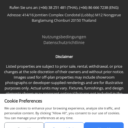
Rufen Sie uns an: (+66) 38 251 481 (THAI), (+66) 86 666 7238 (ENG)
Adresse: 414/16 Jomtien Complex Condotel (Lobby) M12 Nongprue
Mehr anzeigen
Banglamung Chonburi 20150 Thailand
Nutzungsbedingungen
Datenschutzrichtlinie
Disclaimer
Listed properties are subject to prior sale, rental, withdrawal, or price
changes at the sole discretion of their owners and without prior notice.
Images used for off-plan properties may include showroom
photographs or developer-supplied renderings and are for illustrative
purposes only. Actual units may vary. Fixtures, furnishings, and design
elements shown may represent optional features not included in the
standard sales price.
Cookie Preferences
We use cookies to enhance your browsing experience, analyze site traffic, and
personalize content. By clicking "Allow All", you consent to our use of cookies.
You can manage your preferences at any time.