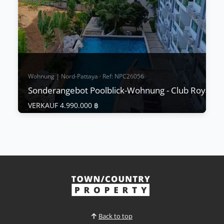
Mehr anzeigen
Wohnung | Nord-Pattaya · Ref: NPC26056
Sonderangebot Poolblick-Wohnung - Club Royal,
VERKAUF 4.990.000 ฿
Wohnung | Nord-Pattaya · Ref: NPC26056
Sonderangebot Poolblick-Wohnung - Club
Royal, Wongamat
VERKAUF 4.990.000 ฿
Attraktive Wohnung mit Poolblick - Club Royal,
Wongamat Eine seltene Gelegenheit, ei
Back to top