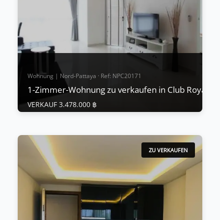
Mehr anzeigen
Wohnung | Nord-Pattaya · Ref: NPC20171
1-Zimmer-Wohnung zu verkaufen in Club Royal
VERKAUF 3.478.000 ฿
Wohnung | Nord-Pattaya · Ref: NPC20171
1-Zimmer-Wohnung zu verkaufen in Club
Royal
ZU VERKAUFEN
VERKAUF 3.478.000 ฿
"Preis reduziert für einen SCHNELLEN VERKAUF,
Eigentümerfinanzierung verfügbar, Details auf
Anfrage." Club Royal Sehr schöne 1-Zimmer-
Wohnung gerade in diesem brandneuen Projekt
verfügbar! Vollständig möbliert nach hohem