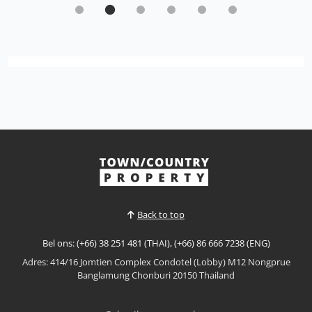
luxury living with this exceptional Type C
Eco-Smart Residence By Sisaran group
Sale ฿ 18.000.000
𝙐𝙡𝙩𝙧𝙖-𝙇𝙪𝙭𝙪𝙧𝙮 𝙀𝙘𝙤-𝙎𝙢𝙖𝙧𝙩 𝙍𝙚𝙨𝙞𝙙𝙚𝙣𝙘𝙚 – 𝘽𝙖𝙣𝙜
𝙎𝙖𝙧𝙖𝙮 Experience the future of luxury living with
this exceptional Type C Eco-Smart Residence in
Bekijk Meer
the heart of Bang Saray. Designed to combine
sophisticated architecture with sustainable
technology, this magnificent four-storey home
offers expansive living spac...
Back to top
Bel ons: (+66) 38 251 481 (THAI), (+66) 86 666 7238 (ENG)
Adres: 414/16 Jomtien Complex Condotel (Lobby) M12 Nongprue
Banglamung Chonburi 20150 Thailand