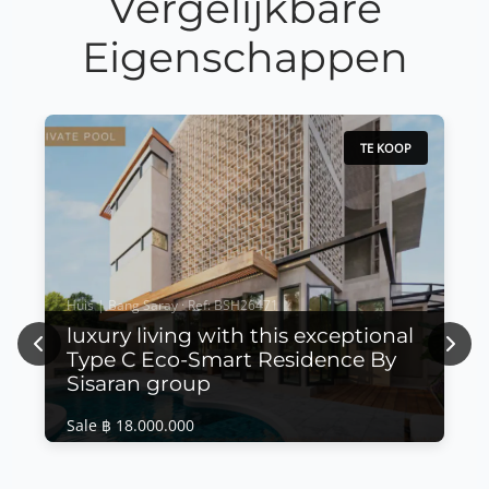
Vergelijkbare
Eigenschappen
TE KOOP
Huis | Bang Saray · Ref: BSH26471
luxury living with this exceptional
Previous
Next
Type C Eco-Smart Residence By
Sisaran group
Sale ฿ 18.000.000
Huis | Bang Saray · Ref: BSH26471