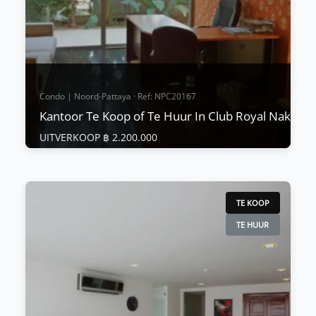
Condo | Noord-Pattaya · Ref: NPC20167
Kantoor Te Koop of Te Huur In Club Royal Naklua
UITVERKOOP ฿ 2.200.000
Condo | Noord-Pattaya · Ref: NPC20167
Kantoor Te Koop of Te Huur In Club Royal
Naklua
TE KOOP
UITVERKOOP ฿ 2.200.000
TE HUUR
"Prijs verlaagd van 2,99 naar 2,20 MB. voor een
SNELLE VERKOOP eigenaarfinanciering
beschikbaar details op aanvraag. 100 m naar het
strand en 200 m naar het Heiligdom van de
Waarheid. Bel ons nu voor een bezichtiging."