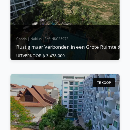
Bekijk Meer
Condo | Naklua · Ref: NKC25973
Rustig maar Verbonden in een Grote Ruimte @Clu
UITVERKOOP ฿ 3.478.000
Condo | Naklua · Ref: NKC25973
Rustig maar Verbonden in een Grote
Ruimte @Club Royal, Naklua
TE KOOP
UITVERKOOP ฿ 3.478.000
Club Royal — 𝗟𝗼𝘄-𝗥𝗶𝘀𝗲 𝗟𝗶𝘃𝗶𝗻𝗴 𝗮𝘁 𝗪𝗼𝗻𝗴𝗮𝗺𝗮𝘁 🌴
🌊 Gelegen nabij de iconische 𝗦𝗮𝗻𝗰𝘁𝘂𝗮𝗿𝘆 𝗼𝗳
𝗧𝗿𝘂𝘁𝗵, biedt Club Royal een vredige ontsnapping
in het gewi