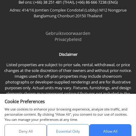
Bel ons: (+66) 38 251 481 (THAI), (+66) 86 666 7238 (ENG)
Adres: 414/16 Jomtien Complex Condotel (Lobby) M12 Nongprue
Bekijk Meer
Banglamung Chonburi 20150 Thailand
Gebruiksvoorwaarden
Privacybeleid
Disclaimer
Listed properties are subject to prior sale, rental, withdrawal, or price
changes at the sole discretion of their owners and without prior notice.
Images used for off-plan properties may include showroom
photographs or developer-supplied renderings and are for illustrative
purposes only. Actual units may vary. Fixtures, furnishings, and design
elements shown may represent optional features not included in the
standard sales price.
Cookie Preferences
We use cookies to enhance your browsing experience, analyze site traffic, and
personalize content. By clicking "Allow All", you consent to our use of cookies.
You can manage your preferences at any time.
Deny All
Essential Only
Allow All
© 2026 Town & Country Property Co., Ltd, Alle rechten voorbehouden.
Chat met ons