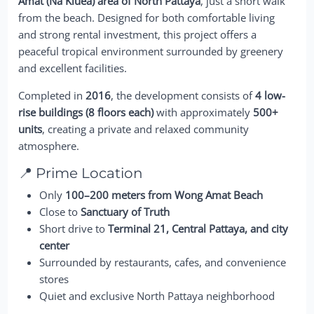
Amat (Na Kluea) area of North Pattaya
, just a short walk
from the beach. Designed for both comfortable living
and strong rental investment, this project offers a
peaceful tropical environment surrounded by greenery
and excellent facilities.
Completed in
2016
, the development consists of
4 low-
rise buildings (8 floors each)
with approximately
500+
units
, creating a private and relaxed community
atmosphere.
📍 Prime Location
Only
100–200 meters from Wong Amat Beach
Close to
Sanctuary of Truth
Short drive to
Terminal 21, Central Pattaya, and city
center
Surrounded by restaurants, cafes, and convenience
stores
Quiet and exclusive North Pattaya neighborhood