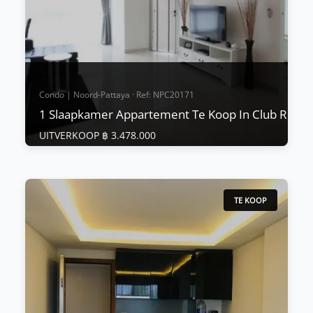
Bekijk Meer
Condo | Noord-Pattaya · Ref: NPC20171
1 Slaapkamer Appartement Te Koop In Club Royal
UITVERKOOP ฿ 3.478.000
Condo | Noord-Pattaya · Ref: NPC20171
1 Slaapkamer Appartement Te Koop In Club
Royal
TE KOOP
UITVERKOOP ฿ 3.478.000
"Prijs verlaagd voor een SNELLE VERKOOP,
eigenaarfinanciering beschikbaar, details op
aanvraag." Club Royal Zeer mooie 1 slaapkamer
net beschikbaar in dit gloednieuwe project!
Volledig gemeubileerd naar een hoge standaard
met inbouwkasten en met