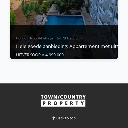
Bekijk Meer
Condo | Noord-Pattaya · Ref: NPC26056
Hele goede aanbieding: Appartement met uitzich
UITVERKOOP ฿ 4.990.000
Condo | Noord-Pattaya · Ref: NPC26056
Hele goede aanbieding: Appartement met
uitzicht op het zwembad - Club Royal,
Wongamat
UITVERKOOP ฿ 4.990.000
Geweldige Aanbieding Appartement met Uitzicht
op het Zwembad - Club Royal, Wongamat
Back to top