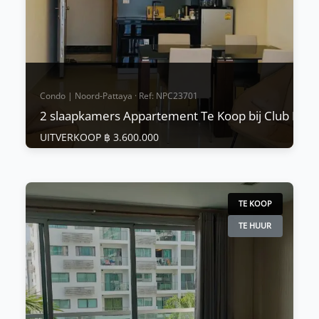
Bekijk Meer
Condo | Noord-Pattaya · Ref: NPC23701
2 slaapkamers Appartement Te Koop bij Club Roya
UITVERKOOP ฿ 3.600.000
Condo | Noord-Pattaya · Ref: NPC23701
2 slaapkamers Appartement Te Koop bij
Club Royal
TE KOOP
UITVERKOOP ฿ 3.600.000
TE HUUR
Club Royal Pattaya is een recent opgerichte
laagbouw gelegen aan het einde van Naklua soi
12, net om de hoek van het Sanctuary of Truth,
een volledig houten tempelstructuur die hoog
gewaardeerd wordt om zijn culturele erfgoed.
Club Royal biedt gasten een