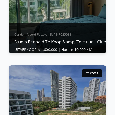
Bekijk Meer
Condo | Noord-Pattaya · Ref: NPC25088
Studio Eenheid Te Koop &amp; Te Huur | Club Ro
UITVERKOOP ฿ 1.600.000 |
Huur ฿ 10.000 / M
Condo | Noord-Pattaya · Ref: NPC25088
Studio Eenheid Te Koop &amp; Te Huur |
Club Royal, Wongamat
TE KOOP
UITVERKOOP ฿ 1.600.000
|
Huur ฿ 10.000 / M
🌴 Club Royal – Leven aan het Strand in Noord-
Pattaya 🌊 Op slechts 100 meter van Wongamat
Beach en een paar stappen van het iconische Sa