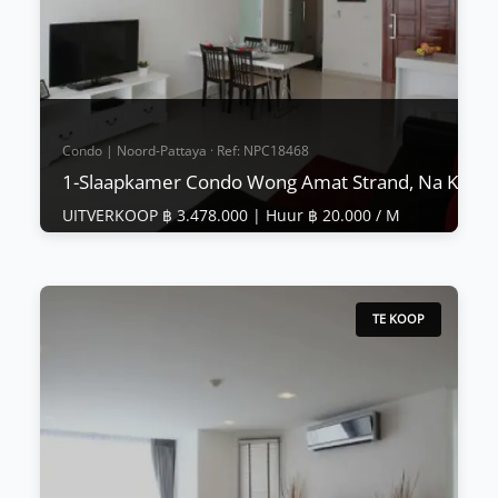
Bekijk Meer
Condo | Noord-Pattaya · Ref: NPC18468
1-Slaapkamer Condo Wong Amat Strand, Na Kluea
UITVERKOOP ฿ 3.478.000 |
Huur ฿ 20.000 / M
Condo | Noord-Pattaya · Ref: NPC18468
1-Slaapkamer Condo Wong Amat Strand, Na
Kluea
TE KOOP
UITVERKOOP ฿ 3.478.000
|
Huur ฿ 20.000 / M
Verminder van 3.99.000MB naar 3.478.000MB Prijs
verlaagd voor een SNELLE VERKOOP,
eigenaarfinanciering beschikbaar, details op
aanvraag. Club Royal is een luxe condominium
gelegen in het beste gebied van Pattaya lan